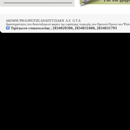
ΑΚΟΜΜ-ΨΗΛΟΡΕΙΤΗΣ ΑΝΑΠΤΥΞΙΑΚΗ Α.Ε Ο.Τ.Α
Δραστηριότητες του Αναπτυξιακού φορέα της ευρύτερης περιοχής του Ορεινού Ογκου του Ψηλο
Τηλέφωνο επικοινωνίας : 2834020306, 2834031606, 2834031793