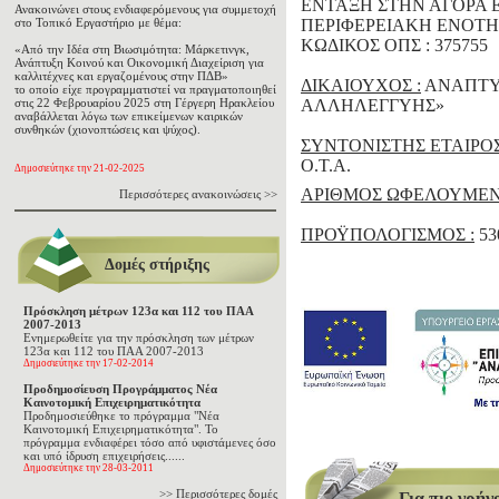
ΕΝΤΑΞΗ ΣΤΗΝ ΑΓΟΡΑ 
Ανακοινώνει στους ενδιαφερόμενους για συμμετοχή
στο Τοπικό Εργαστήριο με θέμα:
ΠΕΡΙΦΕΡΕΙΑΚΗ ΕΝΟΤ
ΚΩΔΙΚΟΣ ΟΠΣ : 375755
«Από την Ιδέα στη Βιωσιμότητα: Μάρκετινγκ,
Ανάπτυξη Κοινού και Οικονομική Διαχείριση για
καλλιτέχνες και εργαζομένους στην ΠΔΒ»
ΔΙΚΑΙΟΥΧΟΣ :
ΑΝΑΠΤΥ
το οποίο είχε προγραμματιστεί να πραγματοποιηθεί
στις 22 Φεβρουαρίου 2025 στη Γέργερη Ηρακλείου
ΑΛΛΗΛΕΓΓΥΗΣ»
αναβάλλεται λόγω των επικείμενων καιρικών
συνθηκών (χιονοπτώσεις και ψύχος).
ΣΥΝΤΟΝΙΣΤΗΣ ΕΤΑΙΡΟΣ
Ο.Τ.Α.
Δημοσιεύτηκε την 21-02-2025
ΑΡΙΘΜΟΣ ΩΦΕΛΟΥΜΕΝ
Περισσότερες ανακοινώσεις >>
ΠΡΟΫΠΟΛΟΓΙΣΜΟΣ :
53
Δομές στήριξης
Πρόσκληση μέτρων 123α και 112 του ΠΑΑ
2007-2013
Ενημερωθείτε για την πρόσκληση των μέτρων
123α και 112 του ΠΑΑ 2007-2013
Δημοσιεύτηκε την 17-02-2014
Προδημοσίευση Προγράμματος Νέα
Καινοτομική Επιχειρηματικότητα
Προδημοσιεύθηκε το πρόγραμμα "Νέα
Καινοτομική Επιχειρηματικότητα". Το
πρόγραμμα ενδιαφέρει τόσο από υφιστάμενες όσο
και υπό ίδρυση επιχειρήσεις......
Δημοσιεύτηκε την 28-03-2011
>> Περισσότερες δομές
Για πιο γρήγο