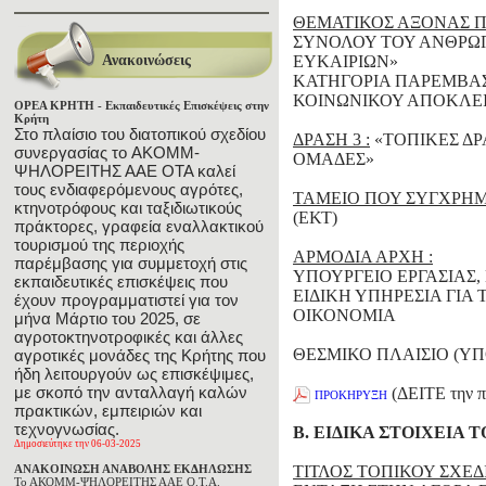
ΘΕΜΑΤΙΚΟΣ ΑΞΟΝΑΣ Π
ΣΥΝΟΛΟΥ ΤΟΥ ΑΝΘΡΩΠ
Ανακοινώσεις
ΕΥΚΑΙΡΙΩΝ»
ΚΑΤΗΓΟΡΙΑ ΠΑΡΕΜΒΑΣ
ΚΟΙΝΩΝΙΚΟΥ ΑΠΟΚΛΕ
ΟΡΕΑ ΚΡΗΤΗ - Εκπαιδευτικές Επισκέψεις στην
Κρήτη
Στο πλαίσιο του διατοπικού σχεδίου
ΔΡΑΣΗ 3 :
«ΤΟΠΙΚΕΣ ΔΡ
συνεργασίας το AKOMM-
ΟΜΑΔΕΣ»
ΨΗΛΟΡΕΙΤΗΣ ΑΑΕ ΟΤΑ καλεί
τους ενδιαφερόμενους αγρότες,
ΤΑΜΕΙΟ ΠΟΥ ΣΥΓΧΡΗΜ
κτηνοτρόφους και ταξιδιωτικούς
(ΕΚΤ)
πράκτορες, γραφεία εναλλακτικού
τουρισμού της περιοχής
ΑΡΜΟΔΙΑ ΑΡΧΗ :
παρέμβασης για συμμετοχή στις
ΥΠΟΥΡΓΕΙΟ ΕΡΓΑΣΙΑΣ,
εκπαιδευτικές επισκέψεις που
ΕΙΔΙΚΗ ΥΠΗΡΕΣΙΑ ΓΙΑ
έχουν προγραμματιστεί για τον
ΟΙΚΟΝΟΜΙΑ
μήνα Μάρτιο του 2025, σε
αγροτοκτηνοτροφικές και άλλες
ΘΕΣΜΙΚΟ ΠΛΑΙΣΙΟ (Υ
αγροτικές μονάδες της Κρήτης που
ήδη λειτουργούν ως επισκέψιμες,
με σκοπό την ανταλλαγή καλών
(ΔΕΙΤΕ την π
ΠΡΟΚΗΡΥΞΗ
πρακτικών, εμπειριών και
τεχνογνωσίας.
Β. ΕΙΔΙΚΑ ΣΤΟΙΧΕΙΑ 
Δημοσιεύτηκε την 06-03-2025
ΑΝΑΚΟΙΝΩΣΗ ΑΝΑΒΟΛΗΣ ΕΚΔΗΛΩΣΗΣ
ΤΙΤΛΟΣ ΤΟΠΙΚΟΥ ΣΧΕΔ
Το ΑΚΟΜΜ-ΨΗΛΟΡΕΙΤΗΣ ΑΑΕ Ο.Τ.Α.