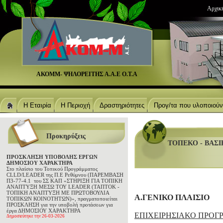
Αρχικ
ΑΚΟΜΜ- ΨΗΛΟΡΕΙΤΗΣ Α.Α.Ε Ο.Τ.Α
Η Εταιρία
Η Περιοχή
Δραστηριότητες
Προγ/τα που υλοποιούν
Προκηρύξεις
ΤΟΠΕΚΟ - ΒΑΣΙ
ΠΡΟΣΚΛΗΣΗ ΥΠΟΒΟΛΗΣ ΕΡΓΩΝ
ΔΗΜΟΣΙΟΥ ΧΑΡΑΚΤΗΡΑ
Στο πλαίσιο του Τοπικού Προγράμματος
CLLD/LEADER της Π.Ε Ρεθύμνου (ΠΑΡΕΜΒΑΣΗ
Π3-77-4.1 του ΣΣ ΚΑΠ «ΣΤΗΡΙΞΗ ΓΙΑ ΤΟΠΙΚΗ
ΑΝΑΠΤΥΞΗ ΜΕΣΩ ΤΟΥ LEADER (ΤΑΠΤΟΚ -
ΤΟΠΙΚΗ ΑΝΑΠΤΥΞΗ ΜΕ ΠΡΩΤΟΒΟΥΛΙΑ
Α.ΓΕΝΙΚΟ ΠΛΑΙΣΙΟ
ΤΟΠΙΚΩΝ ΚΟΙΝΟΤΗΤΩΝ)», πραγματοποιείται
ΠΡΟΣΚΛΗΣΗ για την υποβολή προτάσεων για
έργα ΔΗΜΟΣΙΟΥ ΧΑΡΑΚΤΗΡΑ
ΕΠΙΧΕΙΡΗΣΙΑΚΟ ΠΡΟΓ
Δημοσιεύτηκε την 26-03-2026